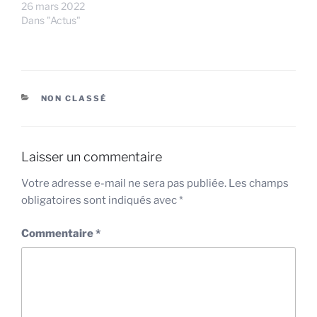
26 mars 2022
Dans "Actus"
CATÉGORIES
NON CLASSÉ
Laisser un commentaire
Votre adresse e-mail ne sera pas publiée.
Les champs
obligatoires sont indiqués avec
*
Commentaire
*