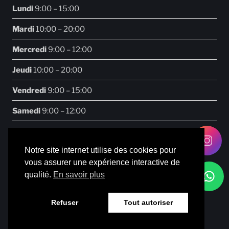
Lundi
9:00 – 15:00
Mardi
10:00 – 20:00
Mercredi
9:00 – 12:00
Jeudi
10:00 – 20:00
Vendredi
9:00 – 15:00
Samedi
9:00 – 12:00
Notre site internet utilise des cookies pour
vous assurer une expérience interactive de
Facebook
Instagram
qualité.
En savoir plus
©2026 Body Fit Studio - Une réalisation
Navilog
-
Mentions
Refuser
Tout autoriser
légales