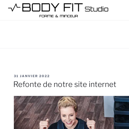
Aller
au
contenu
principal
BODY FIT STUDIO
Votre centre de remise en forme à Plan-de-Campange
PUBLIÉ
31 JANVIER 2022
LE
Refonte de notre site internet