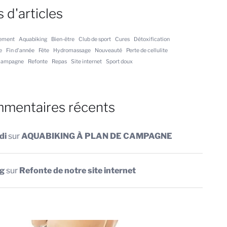
 d'articles
ement
Aquabiking
Bien-être
Club de sport
Cures
Détoxification
e
Fin d'année
Fête
Hydromassage
Nouveauté
Perte de cellulite
Campagne
Refonte
Repas
Site internet
Sport doux
mentaires récents
di
sur
AQUABIKING À PLAN DE CAMPAGNE
og
sur
Refonte de notre site internet