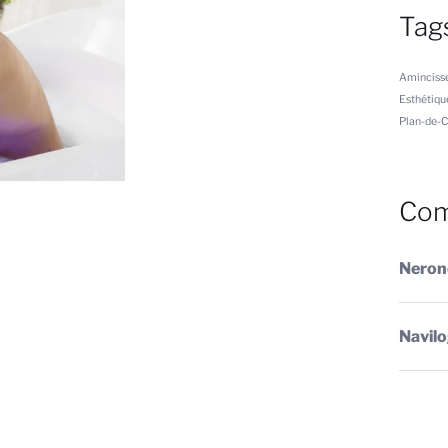
Tags
Aminciss
Esthétiqu
Plan-de-
Com
Neron
Navil