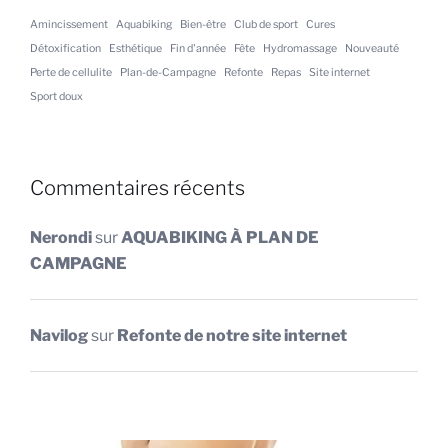
Amincissement
Aquabiking
Bien-être
Club de sport
Cures
Détoxification
Esthétique
Fin d'année
Fête
Hydromassage
Nouveauté
Perte de cellulite
Plan-de-Campagne
Refonte
Repas
Site internet
Sport doux
Commentaires récents
Nerondi
sur
AQUABIKING À PLAN DE
CAMPAGNE
Navilog
sur
Refonte de notre site internet