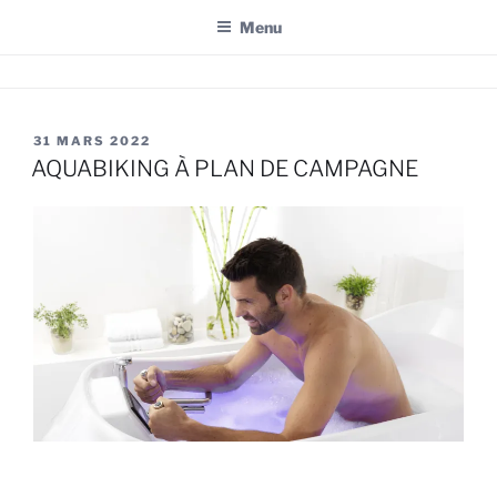
Menu
Aller
BODY FIT STUDIO
Votre centre de remise en forme à Plan-de-Campange & Cabriès
au
contenu
PUBLIÉ
31 MARS 2022
principal
LE
AQUABIKING À PLAN DE CAMPAGNE