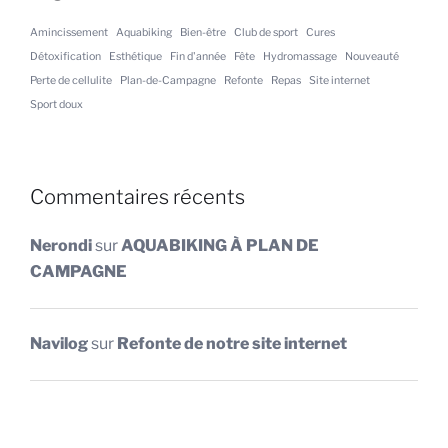
Amincissement
Aquabiking
Bien-être
Club de sport
Cures
Détoxification
Esthétique
Fin d'année
Fête
Hydromassage
Nouveauté
Perte de cellulite
Plan-de-Campagne
Refonte
Repas
Site internet
Sport doux
Commentaires récents
Nerondi
sur
AQUABIKING À PLAN DE
CAMPAGNE
Navilog
sur
Refonte de notre site internet