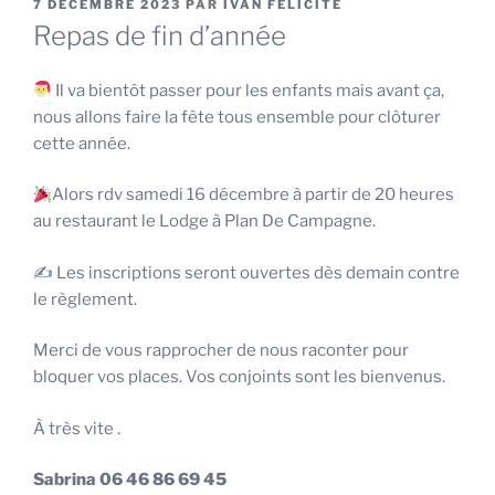
PUBLIÉ
7 DÉCEMBRE 2023
PAR
IVAN FELICITE
LE
Repas de fin d’année
Il va bientôt passer pour les enfants mais avant ça,
nous allons faire la fête tous ensemble pour clôturer
cette année.
Alors rdv samedi 16 décembre à partir de 20 heures
au restaurant le Lodge à Plan De Campagne.
✍️ Les inscriptions seront ouvertes dès demain contre
le règlement.
Merci de vous rapprocher de nous raconter pour
bloquer vos places. Vos conjoints sont les bienvenus.
À très vite .
Sabrina 06 46 86 69 45