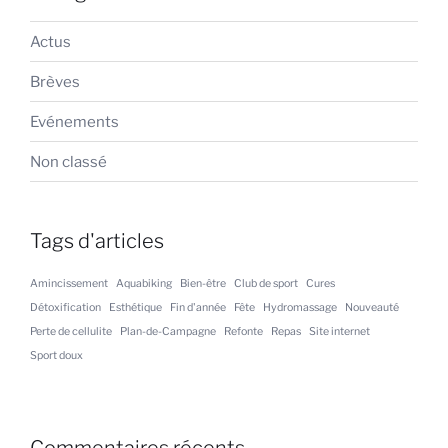
Actus
Brèves
Evénements
Non classé
Tags d'articles
Amincissement
Aquabiking
Bien-être
Club de sport
Cures
Détoxification
Esthétique
Fin d'année
Fête
Hydromassage
Nouveauté
Perte de cellulite
Plan-de-Campagne
Refonte
Repas
Site internet
Sport doux
Commentaires récents